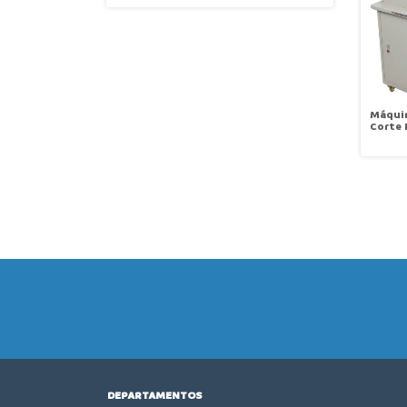
Máqui
Corte 
Quente
Speci
220V
DEPARTAMENTOS