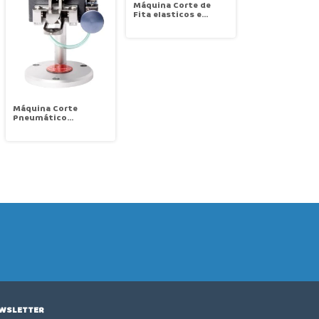
Máquina Corte de
Fita elasticos e
velcro ate 14cm
largura Quente e Frio
para Velcro Sun
Special SS-140LR-Q
220V
Máquina Corte
Pneumático
Arremate de
Passante 220v Sun
Special SSH-209
WSLETTER