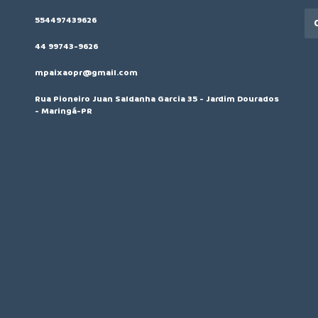
554497439626
44 99743-9626
mpaixaopr@gmail.com
Rua Pioneiro Juan Saldanha Garcia 35 - Jardim Dourados
- Maringá-PR