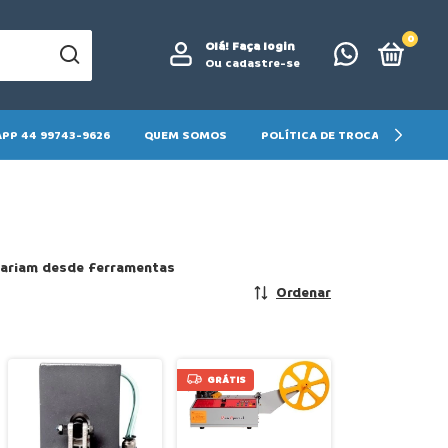
0
Olá!
Faça login
Ou cadastre-se
PP 44 99743-9626
QUEM SOMOS
POLÍTICA DE TROCA E DEVOLU
 variam desde ferramentas
Ordenar
GRÁTIS