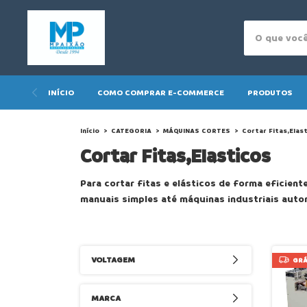
INÍCIO
COMO COMPRAR E-COMMERCE
PRODUTOS
Início
>
CATEGORIA
>
MÁQUINAS CORTES
>
Cortar Fitas,Elas
Cortar Fitas,Elasticos
Para cortar fitas e elásticos de forma eficie
manuais simples até máquinas industriais auto
VOLTAGEM
GRÁ
MARCA