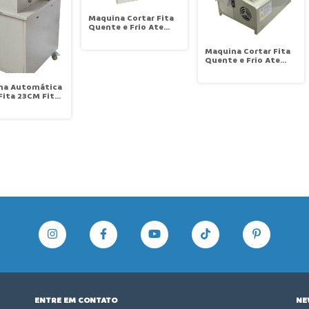
Maquina Cortar Fita
Quente e Frio Ate
10cm Largura Sun
Special SSH-8130
Maquina Cortar Fita
Quente e Frio Ate
95mm Largura
TECNOVA TN988CH
na Automática
Fita 23CM Fita
 e Frio Sun
al SSH-8250HT
ENTRE EM CONTATO
NE