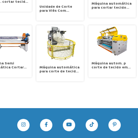
 cortar tecido
Máquina automática
ina berço c
Unidade de Corte
para cortar tecido
inadeira e
para Viés Com
em bobina Diâmetros
nadeira Galopp
Conjunto Rebolo
Rolo 50cm Galopp
823
Auxiliar Galopp STX-
STA-5025
2823
Máquina autom. p
na Semi
Máquina automática
corte de tecido em
ática Cortar
para corte de tecido
bobina direto no rolo
 em Bobina
tubular em bobina,
com desbobinadeira
 Tecidos, direto
(Viés e Debrum)
e rebobinadeira
o c Bobinadeira
Galopp AX–6014
Galopp AX–2823
p ST-2823