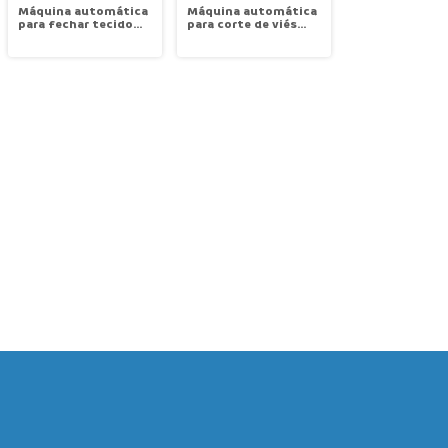
Máquina automática
Máquina automática
para fechar tecido
para corte de viés
ramado e abrir para
tecido tubular
corte vies Galopp
Galopp GX-5012
AXT-2500