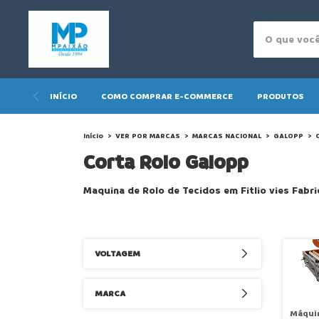
INÍCIO
COMO COMPRAR E-COMMERCE
PRODUTOS
Início
>
VER POR MARCAS
>
MARCAS NACIONAL
>
GALOPP
>
Corta Rolo Galopp
Maquina de Rolo de Tecidos em Fitlio vies Fabri
VOLTAGEM
MARCA
Máqui