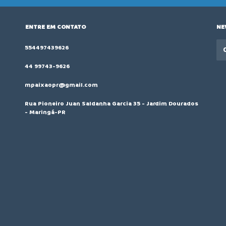
ENTRE EM CONTATO
NE
554497439626
44 99743-9626
mpaixaopr@gmail.com
Rua Pioneiro Juan Saldanha Garcia 35 - Jardim Dourados
- Maringá-PR