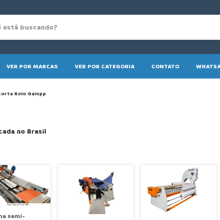
VER POR MARCAS
VER POR CATEGORIA
CONTATO
WHATSA
Corta Rolo Galopp
cada no Brasil
na semi-