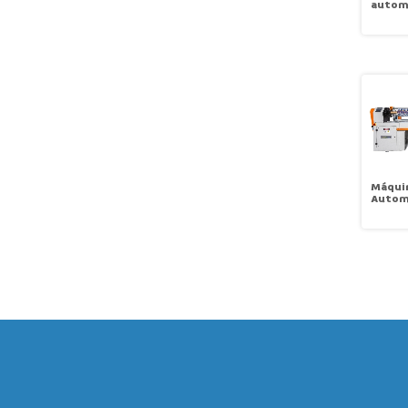
autom.
em bob
desbob
rebobi
STS-2
Máqui
Autom
Tecido
Fatiar
no Rol
Galop