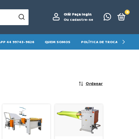
0
Olá!
Faça login
Ou cadastre-se
PP 44 99743-9626
QUEM SOMOS
POLÍTICA DE TROCA E DEVOLU
Ordenar