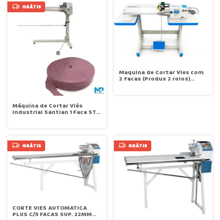
GRÁTIS
Maquina de Cortar Vies com
2 facas (Produs 2 rolos)
Direct Drive TECNOVA TN-
802AD 2
Máquina de Cortar Viés
Industrial Santian 1 Faca ST-
933
GRÁTIS
GRÁTIS
CORTE VIES AUTOMATICA
PLUS C/5 FACAS SUP. 22MM