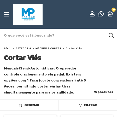
0
Início
>
CATEGORIA
>
MÁQUINAS CORTES
>
Cortar Viés
Cortar Viés
Manuais/Semi-Automáticas: O operador
controla o acionamento via pedal. Existem
opções com 1 faca (corte convencional) até 5
facas, permitindo cortar várias tiras
simultaneamente para maior agilidade.
15 produtos
ORDENAR
FILTRAR