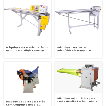
Máquina cortar friso, viés ou
Máquina para cortar
debrum eletrônica 5 facas
friso/viés cizaramento
5FA Censi
eletrônica NR12 Censi 1FA
Máquina automática para
corte de viés tecido tubular
Unidade de Corte para Viés
Galopp GX-5012
Com Conjunto Rebolo