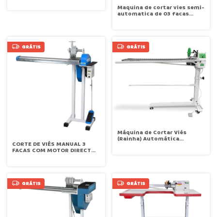
METALNORTE MCT-700-22
Maquina de cortar vies semi-
automatica de 03 facas
Metalnorte MCT 200
GRÁTIS
GRÁTIS
Máquina de Cortar Viés
(Rainha) Automática
CORTE DE VIÉS MANUAL 3
eletronica de 1 faca Zoje ZJ-
FACAS COM MOTOR DIRECT
933
DRIVE METALNORTE MCT 80
GRÁTIS
GRÁTIS