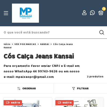
0
Início
>
VER POR MARCAS
>
KANSAI
>
Cós Calça Jeans
Kansai
Cós Calça Jeans Kansai
Para orçamento favor enviar CNPJ e E-mail em
nosso WhatsApp 44 99743-9626 ou em nosso
e-mail:
mpaixaopr@gmail.com
2 produtos
ORDENAR
FILTRAR
GRÁTIS
GRÁTIS