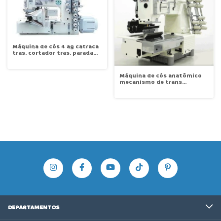
Máquina de cós 4 ag catraca
tras. cortador tras. parada
de agulha Motor Direct-Drive
de 750 Kansai DLR1509WPA-
1C/DD
Máquina de cós anatômico
mecanismo de trans
superior e inferior ajustável
18 ag motor Conv. Kansai
FX4418SPF-SA
DEPARTAMENTOS