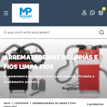
0
ARREMATADEIRAS DE LINHAS E
FIOS LIMPA FIOS
Arrematadeira de linhas e fios para limpeza eficiente e
acabamento perfeito.
Início
>
CATEGORIA
>
ARREMATADEIRAS DE LINHAS E FIOS
2 produtos
Limpa fios