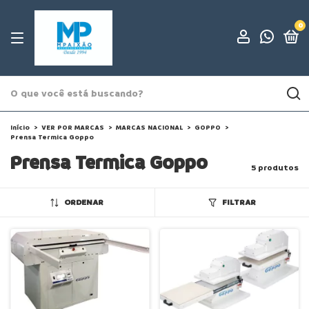
0
Início
>
VER POR MARCAS
>
MARCAS NACIONAL
>
GOPPO
>
Prensa Termica Goppo
Prensa Termica Goppo
5 produtos
ORDENAR
FILTRAR