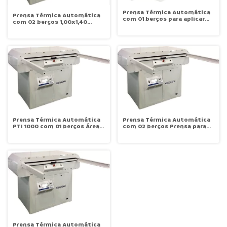
Prensa Térmica Automática
Prensa Térmica Automática
com 01 berços para aplicar
com 02 berços 1,00x1,40
transfers, sublimação e
Goppo PTI 1000 1 Goppo
colagem de entretelas Área
Útil 0,40x0,50 PTI 50 Goppo
Prensa Térmica Automática
Prensa Térmica Automática
PTI 1000 com 01 berços Área
com 02 berços Prensa para
Útil 0,80x1,20 PTI 1000-C1-80
sublimação Área Útil
Goppo
0,60x1,20 PTI 1000-2B Goppo
Prensa Térmica Automática