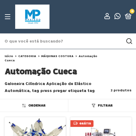
0
Início
>
CATEGORIA
>
MÁQUINAS COSTURA
>
Automação
Cueca
Automação Cueca
Galoneira Cilíndrica Aplicação de Elástico
Automática, tag press pregar etiqueta tag
2 produtos
ORDENAR
FILTRAR
GRÁTIS