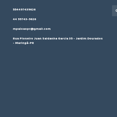
554497439626
44 99743-9626
mpaixaopr@gmail.com
Rua Pioneiro Juan Saldanha Garcia 35 - Jardim Dourados
- Maringá-PR