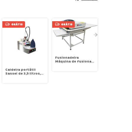
GRÁTIS
GRÁTIS
Fusionadeira
Máquina de fusionar
com esteiras
rolantes 600mm
Caldeira portátil
Sansei SA-600B
Sansei de 3,5 litros,
com ferro
eletrovapor SANSEI
SA-21A