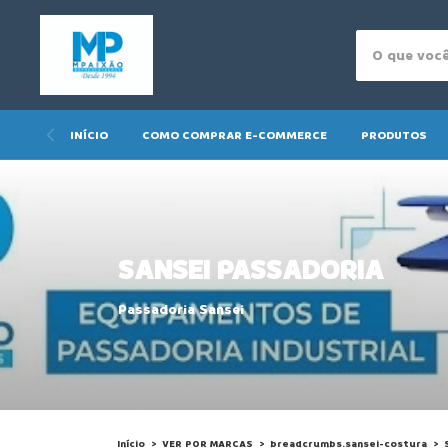
INÍCIO
COMO COMPRAR E-COMMERCE
PRODUTOS
SANSEI PASSADORIA
Passadoria Sansei
Início
>
VER POR MARCAS
>
breadcrumbs.sansei-costura
>