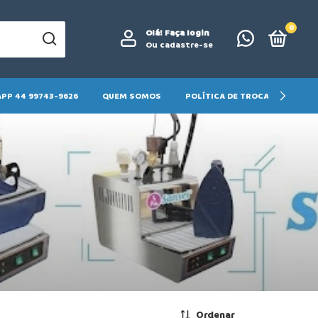
0
Olá!
Faça login
Ou cadastre-se
PP 44 99743-9626
QUEM SOMOS
POLÍTICA DE TROCA E DEVOLU
Ordenar