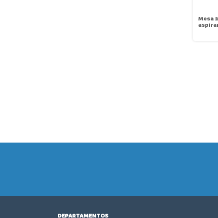
Mesa b
aspira
com ba
luminá
passa
Sanse
DEPARTAMENTOS