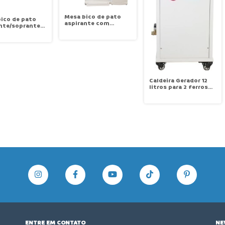
Mesa bico de pato
ico de pato
aspirante com
nte/soprante
suspensão, balancin,
lancin,
luminária e janette
ria e janette
para passar mangas
r mangas
Sansei TDZ-Q2
i TDZC-Q3
Caldeira Gerador 12
litros para 2 ferros
sem ferros Sansei
DLD6-0.4-B4
ENTRE EM CONTATO
NE