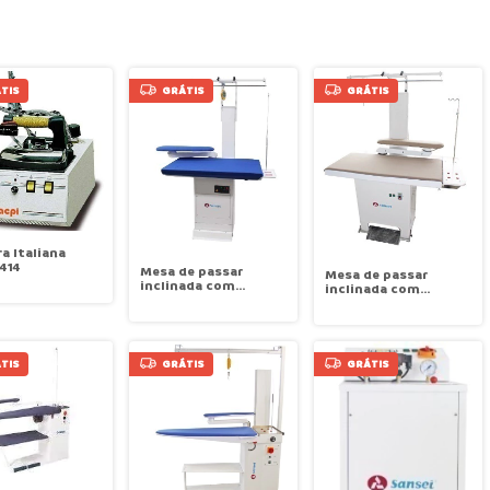
TIS
GRÁTIS
GRÁTIS
ra Italiana
414
Mesa de passar
Mesa de passar
inclinada com
inclinada com
Aspiração sem
Aspiração sem
Caldeira 1,20x0,82
Caldeira Sansei TP-B6
SANSEI TDZ-B1
TIS
GRÁTIS
GRÁTIS