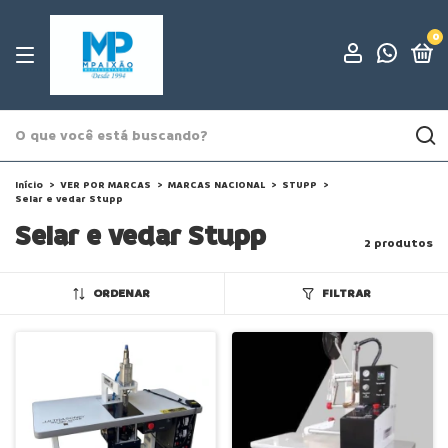
0
Início
>
VER POR MARCAS
>
MARCAS NACIONAL
>
STUPP
>
Selar e vedar Stupp
Selar e vedar Stupp
2 produtos
ORDENAR
FILTRAR