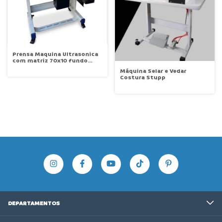
Prensa Maquina Ultrasonica
com matriz 70x10 fundo
calçinha Stupp
Máquina Selar e Vedar
Costura Stupp
DEPARTAMENTOS