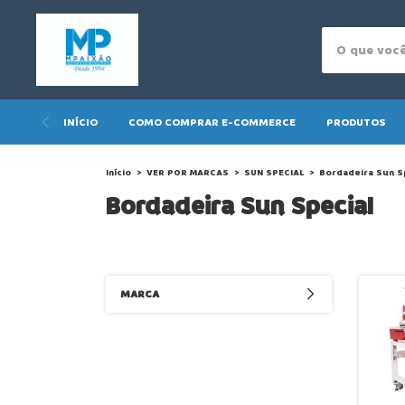
INÍCIO
COMO COMPRAR E-COMMERCE
PRODUTOS
Início
>
VER POR MARCAS
>
SUN SPECIAL
>
Bordadeira Sun S
Bordadeira Sun Special
MARCA