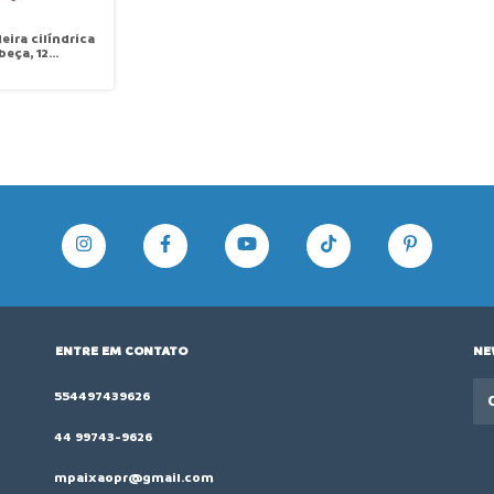
eira cilíndrica
beça, 12
s, de alta
o, 1000 ppm
PECIAL SS-
L
ENTRE EM CONTATO
NE
554497439626
44 99743-9626
mpaixaopr@gmail.com