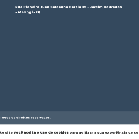
Rua Pioneiro Juan Saldanha Garcia 35 - Jardim Dourados
- Maringá-PR
Todos os direitos reservados.
te site
você aceita o uso de cookies
para agilizar a sua experiência de c