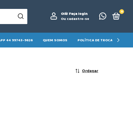
0
Olá!
Faça login
Ou cadastre-se
PP 44 99743-9626
QUEM SOMOS
POLÍTICA DE TROCA E DEVOLU
Ordenar