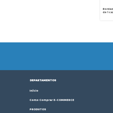
Bordad
de 1 ca
agulha
rotaçã
SUN S
1201DJ
DEPARTAMENTOS
Início
Como Comprar E-COMMERCE
PRODUTOS