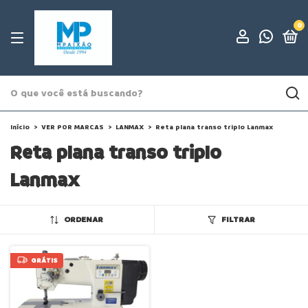
0
Início
>
VER POR MARCAS
>
LANMAX
>
Reta plana transo triplo Lanmax
Reta plana transo triplo
Lanmax
ORDENAR
FILTRAR
GRÁTIS