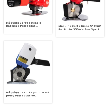
Máquina Corte Tecido a
Bateria 5 Polegadas
Máquina Corte Disco 5" 220V
Autovolt - Sun Special SSQ-
Potência: 350W - Sun Special
125B
SSH-125
Máquina de corte por disco 4
polegadas rotativo
octagonal de 100mm
potência de 250 Watts
Santian ST-100