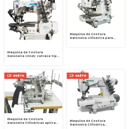
Maquina de Costura
Galoneira cilíndrica para
bainha de camiseta,
eletrônica com motor
Direct-Drive SANSEI SA-
Maquina de Costura
M600D/AB/UT
Galoneira ciindr. catraca tipo
canhão sist
eletromagnético corte das
linha Levanta calcador
Sansei SA-M32026-
35ABUT(RP)
GRÁTIS
GRÁTIS
Maquina de Costura
Maquina de Costura
Galoneira Cilíndricas aplicar
Galoneira Cilíndrica
elástico em cintura de cueca
Pneumática Eletrônica com