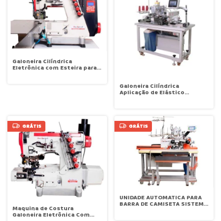
Galoneira Cilíndrica
Eletrônica com Esteira para
barra camisetas Sun Special
SSF80D-01-364-BAF-UT-ST-
Galoneira Cilíndrica
Q
Aplicação de Elástico
Automática Sun Special SS-
08A
GRÁTIS
GRÁTIS
UNIDADE AUTOMATICA PARA
BARRA DE CAMISETA SISTEMA
Maquina de Costura
DE REFILADOR , SUCCAO
Galoneira Eletrônica Com
PNEUMATICA SUN SPECIAL