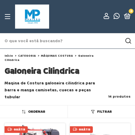
0
Início
>
CATEGORIA
>
MÁQUINAS COSTURA
>
Galoneira
Cilindrica
Galoneira Cilindrica
Maqina de Costura galoneira cilindrica para
barra e manga camisetas, cuecas e peças
tubular
14 produtos
ORDENAR
FILTRAR
GRÁTIS
GRÁTIS