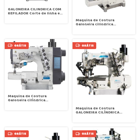
GALONEIRA CILINDRICA COM
REFILADOR Corte de linha e
levant. calcador Eletrico SUN
Maquina de Costura
SPECIAL SSF80ED-35AB-UT-
Galoneira cilindrica
ST-ES
eletronica para rebater
elastico Kansai NR9803GP-
UTA
GRÁTIS
GRÁTIS
Maquina de Costura
Galoneira cilíndrica
eletrônica MAQI P5-01/CB-I
Maquina de Costura
GALONEIRA CILÍNDRICA
BARRA DE CAMISETA,
ELETRÔNICA CORTE DE LINHA
LEVANTA CALCADOR SANSEI
SA-M600D/AB/UT
GRÁTIS
GRÁTIS