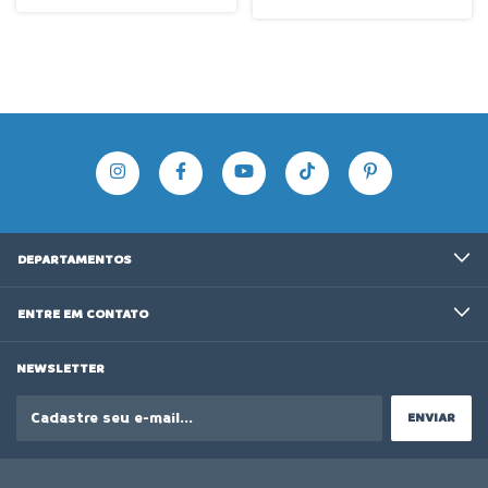
Japsew J-664-33-ACFTRP
Refilador e Sugador Zoje ZJ-
C2521-164M-BD-PD3C
DEPARTAMENTOS
ENTRE EM CONTATO
NEWSLETTER