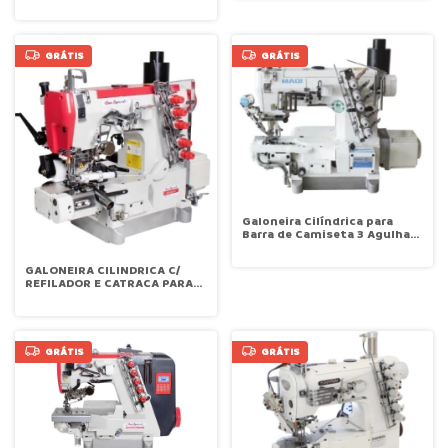
catraca e refilador lado
SS-07A
direito aplicação de elástico
cuecas Sun Special SS664ED-
33ACX364-FT-RP-UT
GRÁTIS
GRÁTIS
Galoneira Cilíndrica para
Barra de Camiseta 3 Agulhas
com Refilador esquerdo
MAQI LS-32026P-
GALONEIRA CILINDRICA C/
35AB/UT/SW/6
REFILADOR E CATRACA PARA
ELASTICO (ROLETES INCLUSO)
SUN SPECIAL SS664ED-
33ACX364/FT/RP/UT
GRÁTIS
GRÁTIS