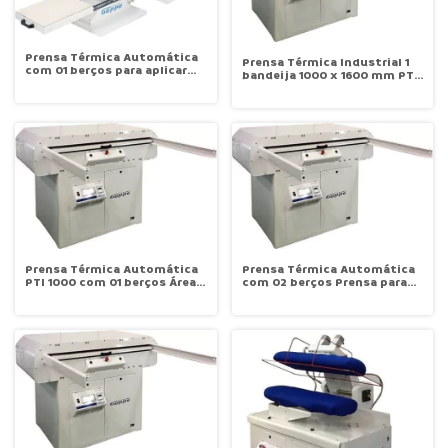
Prensa Térmica Automática
Prensa Térmica Industrial 1
com 01 berços para aplicar
bandeija 1000 x 1600 mm PTI
transfers, sublimação e
1000
colagem de entretelas Área
Útil 0,40x0,50 PTI 50 Goppo
Prensa Térmica Automática
Prensa Térmica Automática
PTI 1000 com 01 berços Área
com 02 berços Prensa para
Útil 0,80x1,20 PTI 1000-C1-80
sublimação Área Útil
Goppo
0,60x1,20 PTI 1000-2B Goppo