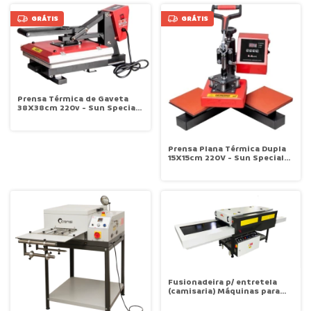
GRÁTIS
GRÁTIS
Prensa Térmica de Gaveta
38X38cm 220v - Sun Special
SSH-11
Prensa Plana Térmica Dupla
15X15cm 220V - Sun Special
SSK-15R-TD2
Fusionadeira p/ entretela
(camisaria) Máquinas para
fusionar Largura 60cm Censi
MCE-600