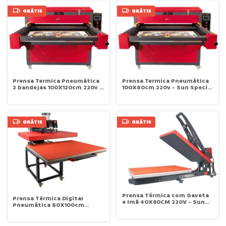
GRÁTIS
GRÁTIS
Prensa Termica Pneumática
Prensa Termica Pneumática
2 bandejas 100X120cm 220v -
100X80cm 220v - Sun Special
Sun Special SS-ZH-FZLC-B4
SS-ZH-FZLC-D2
GRÁTIS
GRÁTIS
Prensa Térmica com Gaveta
Prensa Térmica Digital
e Imã 40X60CM 220V - Sun
Pneumática 80X100cm
Special SSK-62-P
7000w 220v Sun Special SSH-
26 80100