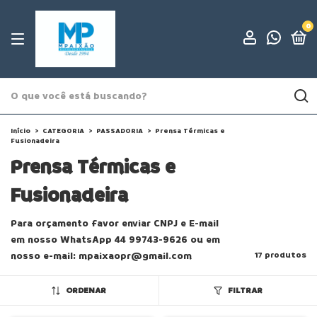
0
Início
>
CATEGORIA
>
PASSADORIA
>
Prensa Térmicas e
Fusionadeira
Prensa Térmicas e
Fusionadeira
Para orçamento favor enviar CNPJ e E-mail
em nosso WhatsApp 44 99743-9626 ou em
nosso e-mail:
mpaixaopr@gmail.com
17 produtos
ORDENAR
FILTRAR