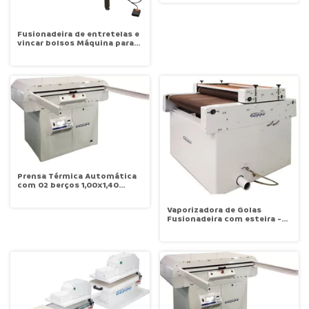
Fusionadeira de entretelas e
vincar bolsos Máquina para
fusionar Peitilho Censi MCE
400
Prensa Térmica Automática
com 02 berços 1,00x1,40
Goppo PTI 1000 1 Goppo
Vaporizadora de Golas
Fusionadeira com esteira -
Àrea útil 0,80 VP80