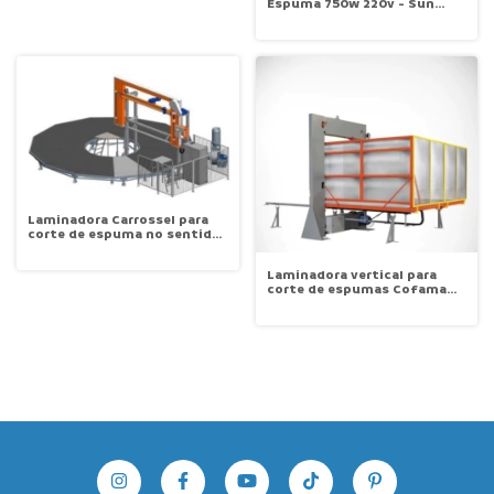
Espuma 750w 220v - Sun
Special SS-A200-PL
Laminadora Carrossel para
corte de espuma no sentido
horizontal COFAMA CF 7000
Laminadora vertical para
corte de espumas Cofama
CF-1500