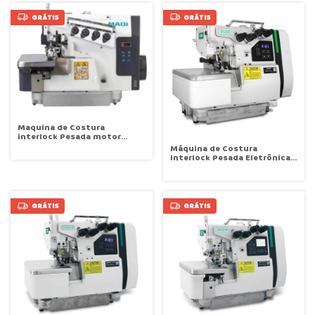
SU-QI
GRÁTIS
GRÁTIS
Maquina de Costura
interlock Pesada motor
Direct Drive parada de agulha
Máquina de Costura
6000 ppm Maqi X1C-5-04/435
Interlock Pesada Eletrônica
Sensor Presença Motor de
Passo (Sem Sugador)
7000rpm Zoje B9510-86-MD2
GRÁTIS
GRÁTIS