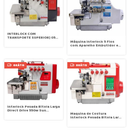
INTERLOCK COM
TRANSPORTE SUPERIOR) 05
fios ELETRONICA BITOLA
Máquina Interlock 5 Fios
LARGA SUN SPECIAL SS998D-
com Aparelho Embutidor e
TD-5h-ST-ES
Embanhador para Mantas
KINGTEX UHD9075/A-353-M16
GRÁTIS
GRÁTIS
Interlock Pesada Bitola Larga
Direct Drive 550w Sun
Maquina de Costura
Special 220v SS798D-5-56-
Interlock Pesada Bitola Larga
MQ
Eletrônica Sistema de
sucção de resíduos Sun
Special SS21-5H-ET-UT-PR-