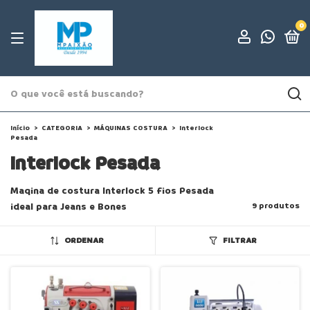
0
Início
>
CATEGORIA
>
MÁQUINAS COSTURA
>
Interlock
Pesada
Interlock Pesada
Maqina de costura Interlock 5 fios Pesada
ideal para Jeans e Bones
9 produtos
ORDENAR
FILTRAR