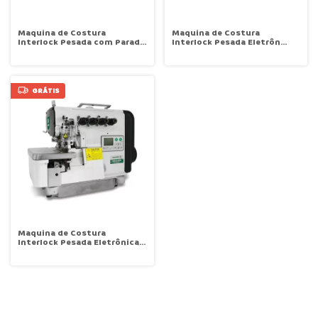
Maquina de Costura
Maquina de Costura
Interlock Pesada com Parada
Interlock Pesada Eletrôn
de Agulha Zoje B9500-86
Sensor de Presen Corte Linha
Lenvanta Calcador Sucção
7000rpm ZOJE B9500-86-ED3
GRÁTIS
Maquina de Costura
Interlock Pesada Eletrônica
Sensor Presença Corte
Linhas Levanta Calcador
Sucção 7000 rpm Zoje ZJ-
950E-86-ED3