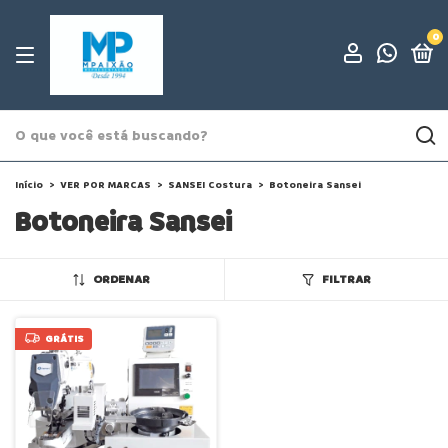
0
Início
>
VER POR MARCAS
>
SANSEI Costura
>
Botoneira Sansei
Botoneira Sansei
ORDENAR
FILTRAR
GRÁTIS