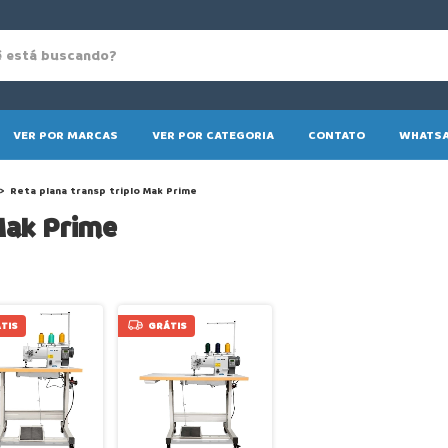
VER POR MARCAS
VER POR CATEGORIA
CONTATO
WHATSA
>
Reta plana transp triplo Mak Prime
Mak Prime
TIS
GRÁTIS