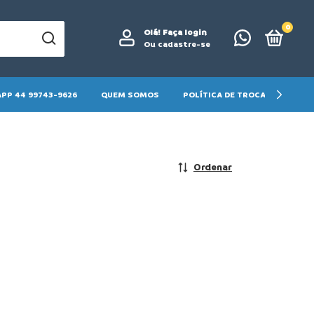
0
Olá!
Faça login
Ou cadastre-se
PP 44 99743-9626
QUEM SOMOS
POLÍTICA DE TROCA E DEVOLU
Ordenar