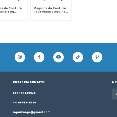
na de Costura
Maquina de Costura
lana 2 Ag
Reta Plana 2 Agulhas
ática Transp
Eletrônica
 Direct Drive
Pneumática Transp
 de agulha
Triplo Corte de Linha
a Calcador
Levanta Calcador
rime MDT-2562-
Mak Prime MDT-2562-
AD4-JG
ENTRE EM CONTATO
NE
554497439626
44 99743-9626
mpaixaopr@gmail.com