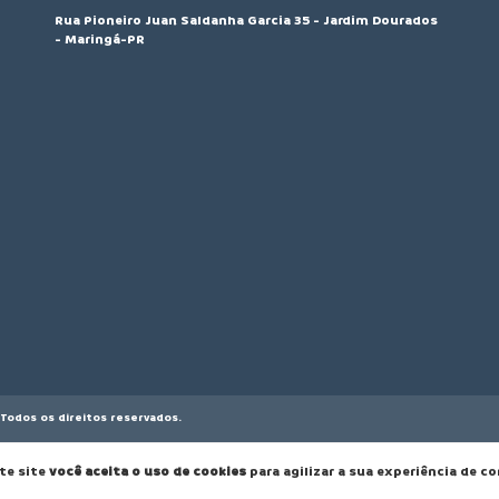
Rua Pioneiro Juan Saldanha Garcia 35 - Jardim Dourados
- Maringá-PR
Todos os direitos reservados.
te site
você aceita o uso de cookies
para agilizar a sua experiência de c