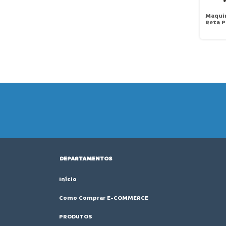
Maqui
Reta P
Pneum
Triplo
Parada
Levant
Mak P
AD2-G
DEPARTAMENTOS
Início
Como Comprar E-COMMERCE
PRODUTOS