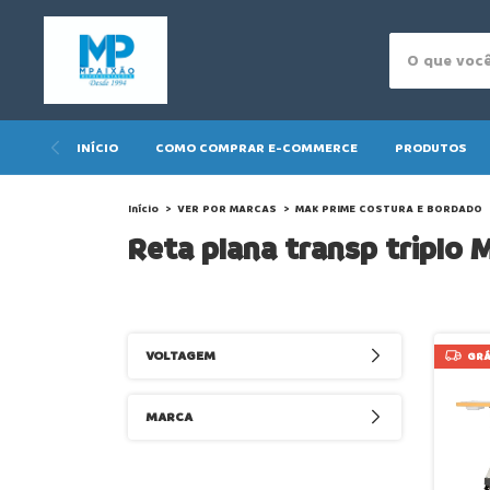
INÍCIO
COMO COMPRAR E-COMMERCE
PRODUTOS
Início
>
VER POR MARCAS
>
MAK PRIME COSTURA E BORDADO
Reta plana transp triplo 
VOLTAGEM
GRÁ
MARCA