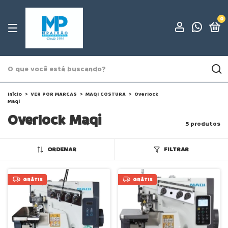
0
Início
>
VER POR MARCAS
>
MAQI COSTURA
>
Overlock
Maqi
Overlock Maqi
5 produtos
ORDENAR
FILTRAR
GRÁTIS
GRÁTIS