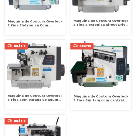
Maquina de Costura Overlock
Maquina de Costura Overlock
3 fios Eletronica Direct Drive
3 fios Eletronica Com
7500rpm Maqi X5C-3
embutidor de correntinha BK
Direct Drive 7500rpm Maqi
X1C-3-82/233
GRÁTIS
GRÁTIS
Maquina de Costura Overlock
Máquina de Costura Overlock
3 fios com parada de agulha
3 Fios Built-in com central
motor direct drive MAQI C1-
eletrônica 7500 ppm. Direct-
3-04
Drive Maqi X1C-3-02/233
GRÁTIS