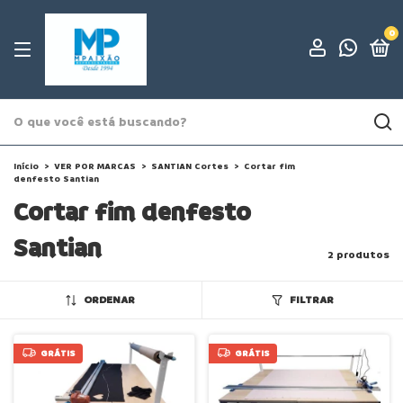
0
Início
>
VER POR MARCAS
>
SANTIAN Cortes
>
Cortar fim
denfesto Santian
Cortar fim denfesto
Santian
2 produtos
ORDENAR
FILTRAR
GRÁTIS
GRÁTIS