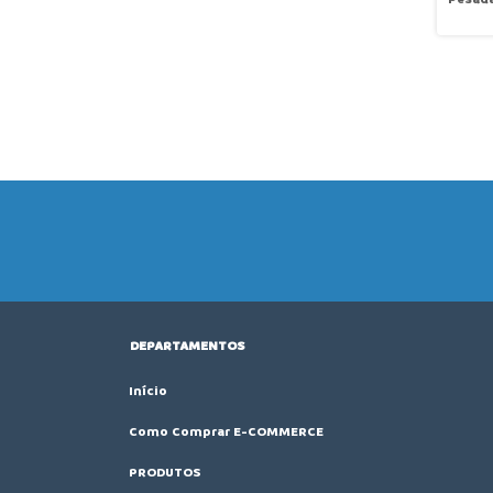
com Pa
Screen
430DH
DEPARTAMENTOS
Início
Como Comprar E-COMMERCE
PRODUTOS