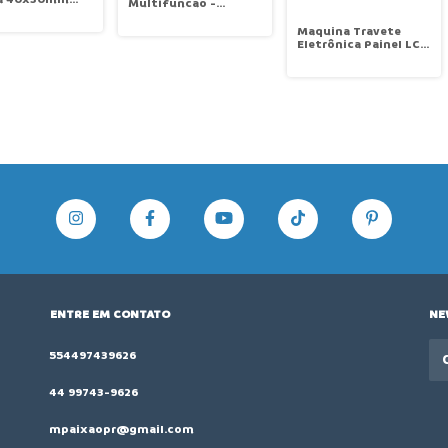
Multifuncao -
inel Touch
30x40mm Painel LCD
 Zoje ZJ-
Touch Scren c/
Maquina Travete
-3/04-TP
aparelho para furo de
Eletrônica Painel LCD
Boné Zoje ZJ-
XY 60x40mm
1900DCS-CK-3/04-V4-
Multifunção Control
TP
Box Acoplado ao
cabeçote Zoje ZJ-
1900DSS-0604-3-P-J-
TP-V4
ENTRE EM CONTATO
NE
554497439626
44 99743-9626
mpaixaopr@gmail.com