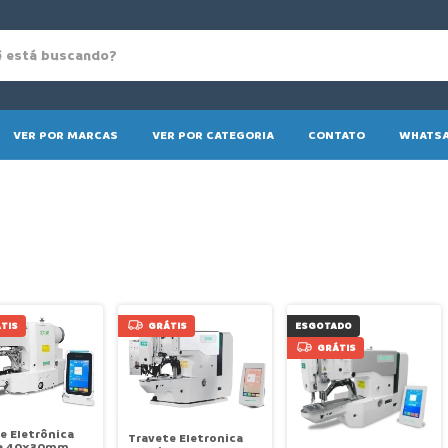
VER POR MARCAS
VER POR CATEGORIA
CONTATO
WHATSA
TIS
GRÁTIS
ESGOTADO
GRÁTIS
e Eletrônica
Travete Eletronica
a 40x30mm