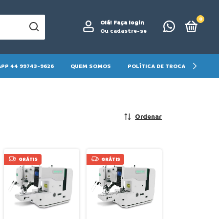
0
Olá!
Faça login
Ou cadastre-se
PP 44 99743-9626
QUEM SOMOS
POLÍTICA DE TROCA E DEVOLU
Ordenar
GRÁTIS
GRÁTIS