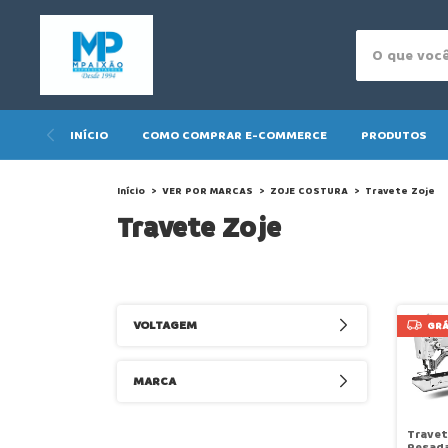
INÍCIO
COMO COMPRAR E-COMMERCE
PRODUTOS
Início
>
VER POR MARCAS
>
ZOJE COSTURA
>
Travete Zoje
Travete Zoje
VOLTAGEM
GRÁ
MARCA
Travet
Pesad