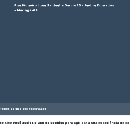
Rua Pioneiro Juan Saldanha Garcia 35 - Jardim Dourados
- Maringá-PR
Todos os direitos reservados.
te site
você aceita o uso de cookies
para agilizar a sua experiência de c