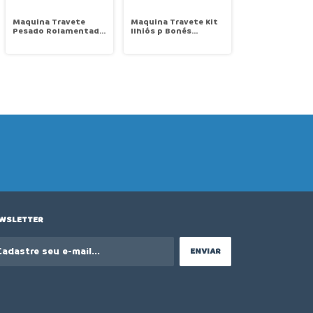
Maquina Travete
Maquina Travete Kit
Pesado Rolamentado
Ilhiós p Bonés
40x30mm Eletrônica
Eletrônica
com Control Box
Rolamentado
Acoplado ao
Multifunção Control
Cabeçote Zoje ZJ-
Box Acoplado ao
1900DHS-3-04-V4
Cabeçote Zoje ZJ-
1900DHS-3-V4-ILHIOS
WSLETTER