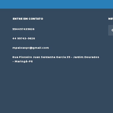
ENTRE EM CONTATO
NE
554497439626
44 99743-9626
mpaixaopr@gmail.com
Rua Pioneiro Juan Saldanha Garcia 35 - Jardim Dourados
- Maringá-PR