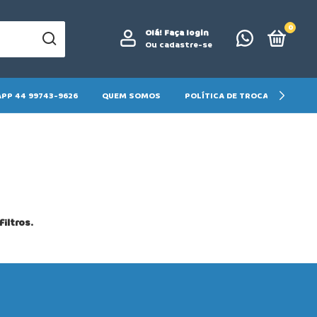
0
Olá!
Faça login
Ou cadastre-se
PP 44 99743-9626
QUEM SOMOS
POLÍTICA DE TROCA E DEVOLU
iltros.