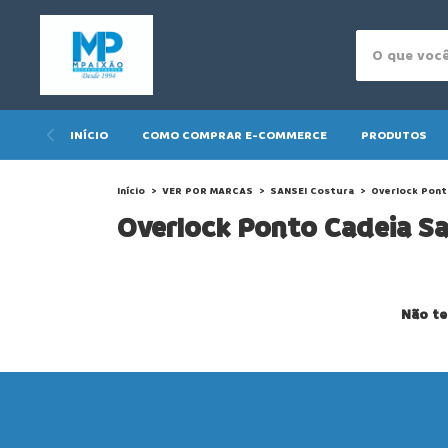
INÍCIO
COMO COMPRAR E-COMMERCE
PRODUTOS
Início
>
VER POR MARCAS
>
SANSEI Costura
>
Overlock Pont
Overlock Ponto Cadeia Sa
Não te