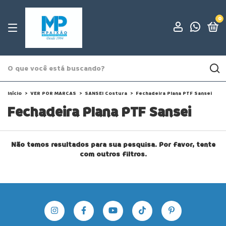
0
Início
>
VER POR MARCAS
>
SANSEI Costura
>
Fechadeira Plana PTF Sansei
Fechadeira Plana PTF Sansei
Não temos resultados para sua pesquisa. Por favor, tente
com outros filtros.