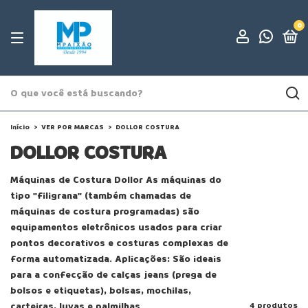
0
Início
>
VER POR MARCAS
>
DOLLOR COSTURA
DOLLOR COSTURA
Máquinas de Costura Dollor As máquinas do
tipo "filigrana" (também chamadas de
máquinas de costura programadas) são
equipamentos eletrônicos usados para criar
pontos decorativos e costuras complexas de
forma automatizada. Aplicações: São ideais
para a confecção de calças jeans (prega de
bolsos e etiquetas), bolsas, mochilas,
carteiras, luvas e palmilhas
4 produtos