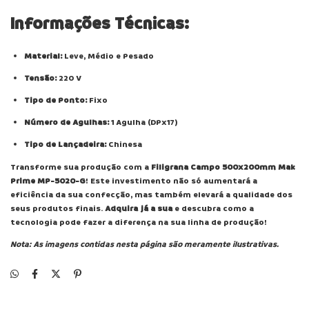
Informações Técnicas:
Material:
Leve, Médio e Pesado
Tensão:
220 V
Tipo de Ponto:
Fixo
Número de Agulhas:
1 Agulha (DPx17)
Tipo de Lançadeira:
Chinesa
Transforme sua produção com a
Filigrana Campo 500x200mm Mak
Prime MP-5020-G
! Este investimento não só aumentará a
eficiência da sua confecção, mas também elevará a qualidade dos
seus produtos finais.
Adquira já a sua
e descubra como a
tecnologia pode fazer a diferença na sua linha de produção!
Nota: As imagens contidas nesta página são meramente ilustrativas.