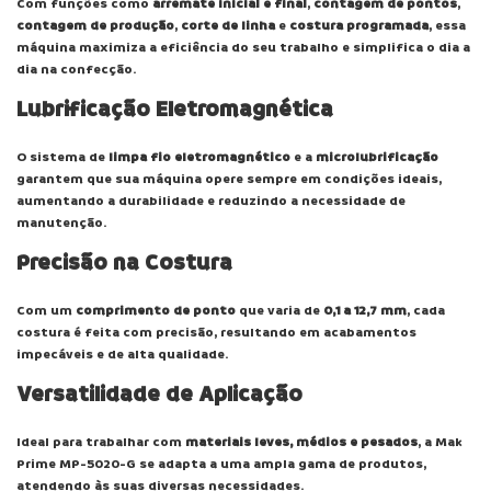
Com funções como
arremate inicial e final
,
contagem de pontos
,
contagem de produção
,
corte de linha
e
costura programada
, essa
máquina maximiza a eficiência do seu trabalho e simplifica o dia a
dia na confecção.
Lubrificação Eletromagnética
O sistema de
limpa fio eletromagnético
e a
microlubrificação
garantem que sua máquina opere sempre em condições ideais,
aumentando a durabilidade e reduzindo a necessidade de
manutenção.
Precisão na Costura
Com um
comprimento de ponto
que varia de
0,1 a 12,7 mm
, cada
costura é feita com precisão, resultando em acabamentos
impecáveis e de alta qualidade.
Versatilidade de Aplicação
Ideal para trabalhar com
materiais leves, médios e pesados
, a Mak
Prime MP-5020-G se adapta a uma ampla gama de produtos,
atendendo às suas diversas necessidades.