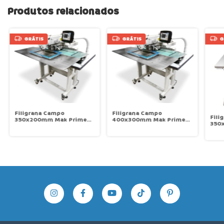
Produtos relacionados
GRÁTIS
GRÁTIS
G
Filigrana Campo
Filigrana Campo
Fili
350x200mm Mak Prime
400x300mm Mak Prime
350
MP-3020-G
MP-4030-G
MP-