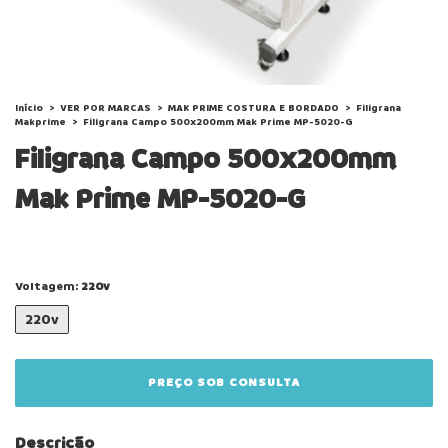
Início
>
VER POR MARCAS
>
MAK PRIME COSTURA E BORDADO
>
Filigrana
Makprime
>
Filigrana Campo 500x200mm Mak Prime MP-5020-G
Filigrana Campo 500x200mm
Mak Prime MP-5020-G
Voltagem:
220v
220v
Descrição