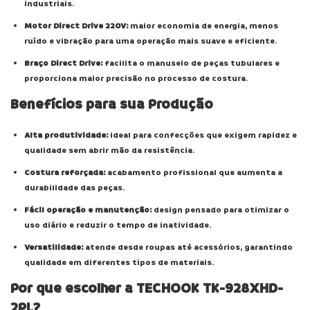
industriais.
Motor Direct Drive 220V:
maior economia de energia, menos
ruído e vibração para uma operação mais suave e eficiente.
Braço Direct Drive:
facilita o manuseio de peças tubulares e
proporciona maior precisão no processo de costura.
Benefícios para sua Produção
Alta produtividade:
ideal para confecções que exigem rapidez e
qualidade sem abrir mão da resistência.
Costura reforçada:
acabamento profissional que aumenta a
durabilidade das peças.
Fácil operação e manutenção:
design pensado para otimizar o
uso diário e reduzir o tempo de inatividade.
Versatilidade:
atende desde roupas até acessórios, garantindo
qualidade em diferentes tipos de materiais.
Por que escolher a TECHOOK TK-928XHD-
2PL?