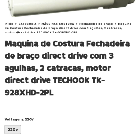
Início
>
CATEGORIA
>
MÁQUINAS COSTURA
>
Fechadeira de Braço
>
Maquina
de Costura Fechadeira de braço direct drive com 3 agulhas, 2 catracas,
motor direct drive TECHOOK TK-928XHD-2PL
Maquina de Costura Fechadeira
de braço direct drive com 3
agulhas, 2 catracas, motor
direct drive TECHOOK TK-
928XHD-2PL
Voltagem:
220v
220v