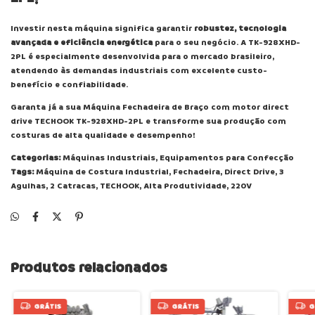
Investir nesta máquina significa garantir
robustez, tecnologia
avançada e eficiência energética
para o seu negócio. A TK-928XHD-
2PL é especialmente desenvolvida para o mercado brasileiro,
atendendo às demandas industriais com excelente custo-
benefício e confiabilidade.
Garanta já a sua Máquina Fechadeira de Braço com motor direct
drive TECHOOK TK-928XHD-2PL e transforme sua produção com
costuras de alta qualidade e desempenho!
Categorias:
Máquinas Industriais, Equipamentos para Confecção
Tags:
Máquina de Costura Industrial, Fechadeira, Direct Drive, 3
Agulhas, 2 Catracas, TECHOOK, Alta Produtividade, 220V
Produtos relacionados
GRÁTIS
GRÁTIS
G