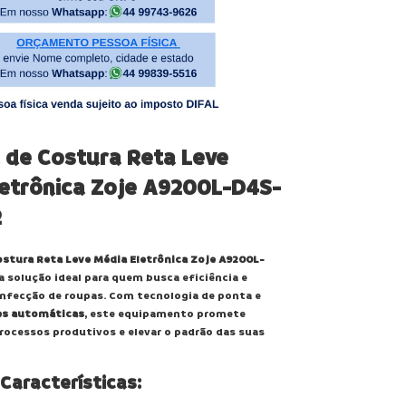
 de Costura Reta Leve
letrônica Zoje A9200L-D4S-
2
stura Reta Leve Média Eletrônica Zoje A9200L-
a solução ideal para quem busca eficiência e
onfecção de roupas. Com tecnologia de ponta e
s automáticas
, este equipamento promete
rocessos produtivos e elevar o padrão das suas
 Características: