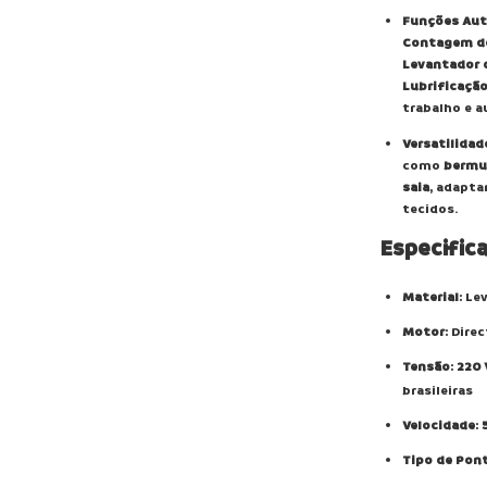
Funções Au
Contagem d
Levantador 
Lubrificaçã
trabalho e a
Versatilidad
como
bermu
saia
, adapta
tecidos.
Especific
Material
: Le
Motor
: Dire
Tensão
:
220 
brasileiras
Velocidade
:
Tipo de Pon