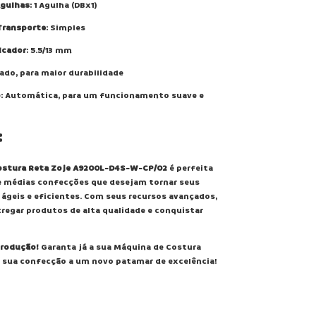
gulhas
: 1 Agulha (DBx1)
Transporte
: Simples
lcador
: 5.5/13 mm
dado, para maior durabilidade
o
: Automática, para um funcionamento suave e
:
ostura Reta Zoje A9200L-D4S-W-CP/02
é perfeita
e médias confecções que desejam tornar seus
ágeis e eficientes. Com seus recursos avançados,
regar produtos de alta qualidade e conquistar
produção!
Garanta já a sua Máquina de Costura
e sua confecção a um novo patamar de excelência!