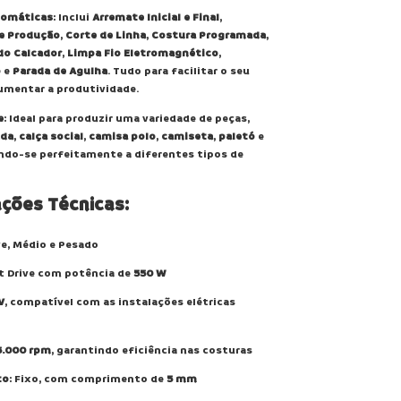
tomáticas
: Inclui
Arremate Inicial e Final
,
e Produção
,
Corte de Linha
,
Costura Programada
,
do Calcador
,
Limpa Fio Eletromagnético
,
o
e
Parada de Agulha
. Tudo para facilitar o seu
umentar a produtividade.
e
: Ideal para produzir uma variedade de peças,
da
,
calça social
,
camisa polo
,
camiseta
,
paletó
e
ndo-se perfeitamente a diferentes tipos de
ações Técnicas:
ve, Médio e Pesado
ct Drive com potência de
550 W
V
, compatível com as instalações elétricas
5.000 rpm
, garantindo eficiência nas costuras
to
: Fixo, com comprimento de
5 mm