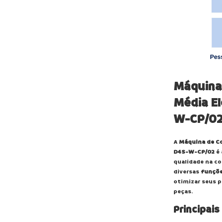
Máquina
Média E
W-CP/0
A
Máquina de Co
D4S-W-CP/02
é 
qualidade na c
diversas
funçõe
otimizar seus p
peças.
Principais