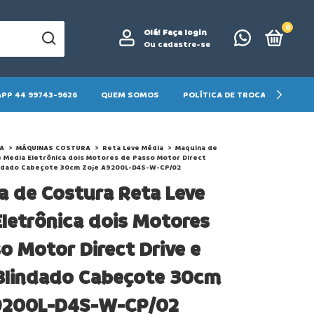
0
Olá!
Faça login
Ou cadastre-se
PP 44 99743-9626
QUEM SOMOS
POLÍTICA DE TROCA E DEVOLU
A
>
MÁQUINAS COSTURA
>
Reta Leve Média
>
Maquina de
 Media Eletrônica dois Motores de Passo Motor Direct
lindado Cabeçote 30cm Zoje A9200L-D4S-W-CP/02
 de Costura Reta Leve
letrônica dois Motores
o Motor Direct Drive e
 Blindado Cabeçote 30cm
9200L-D4S-W-CP/02