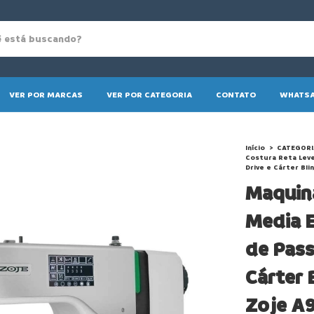
VER POR MARCAS
VER POR CATEGORIA
CONTATO
WHATSA
Início
>
CATEGORI
Costura Reta Leve
Drive e Cárter B
Maquina
Media E
de Pass
Cárter
Zoje A