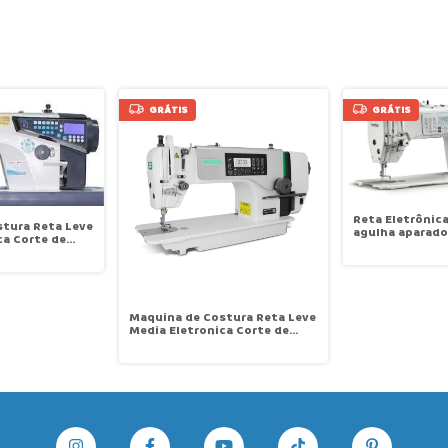
GRÁTIS
GRÁTIS
Reta Eletrônica
tura Reta Leve
agulha aparador
ca Corte de
alimentação elé
 Nest e remate
levant.calcador
ão Com USB
7180A
4s
Maquina de Costura Reta Leve
Media Eletronica Corte de
Linha Levanta Calcador e
Retrocesso Zoje A8000-D4-02