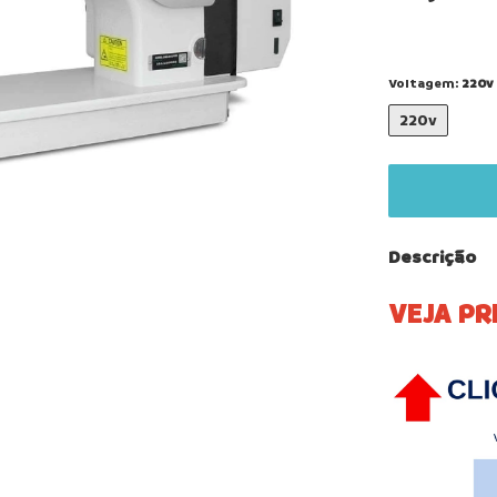
Voltagem:
220v
220v
Descrição
VEJA PR