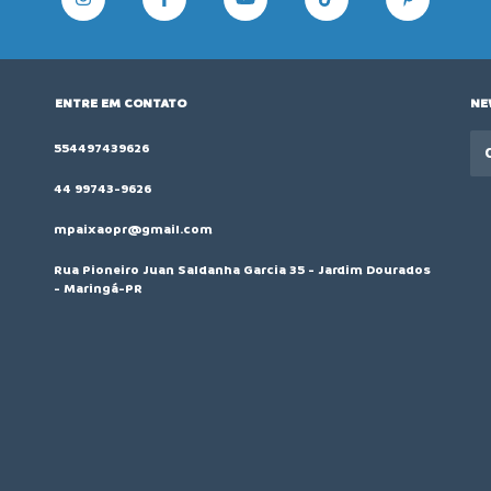
ENTRE EM CONTATO
NE
554497439626
44 99743-9626
mpaixaopr@gmail.com
Rua Pioneiro Juan Saldanha Garcia 35 - Jardim Dourados
- Maringá-PR