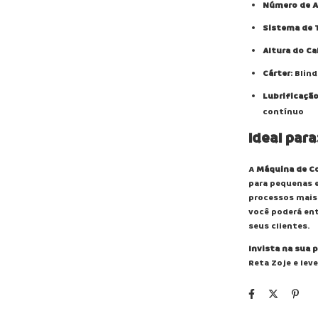
Número de A
Sistema de 
Altura do Ca
Cárter
: Blin
Lubrificaçã
contínuo
Ideal para
A
Máquina de C
para pequenas 
processos mais 
você poderá ent
seus clientes.
Invista na sua 
Reta Zoje e lev