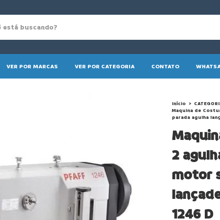
VER POR MARCAS
VER POR CATEGORIA
CONTATO
WHATSA
Início
>
CATEGORI
Maquina de Costur
parada agulha lan
Maquina
2 agulh
motor s
lançade
1246 D