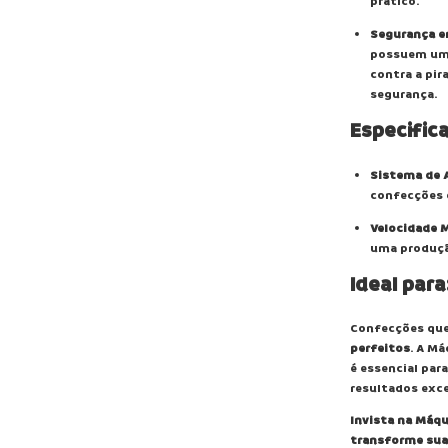
prático.
Segurança e
possuem uma
contra a pir
segurança.
Especific
Sistema de 
confecções 
Velocidade 
uma produção
Ideal para
Confecções qu
perfeitos
. A Má
é essencial pa
resultados exce
Invista na Máqu
transforme sua 