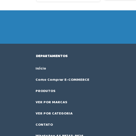
Calcador Mak Prime MDT-
2562-AD4-JG
DEPARTAMENTOS
Início
Como Comprar E-COMMERCE
PRODUTOS
VER POR MARCAS
VER POR CATEGORIA
CONTATO
WhatsApp 44 99743-9626