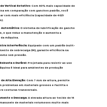
de Vertical Rotativo
: Com 60% mais capacidade de
bina em comparação com ganchos padrão, você
ar com mais eficiência (capacidade de 40/3
m).
o Automática
: O sistema de lubrificação do gancho
o, o que reduz a manutenção e aumenta a
 da máquina.
ntra Interferência
: Equipado com um padrão built-
mento de sobrecarga (M), garante eficiência na
esmo sob pressão.
Robusta e Durável
: Projetada para resistir ao uso
áquina é ideal para ambientes de produção
 de Alta Elevação
: Com 7 mm de altura, permite
 problemas em materiais grossos e facilita o
re costuras transversais.
gamento e Descarga
: A elevada altura ao tecido de 14
manuseio de materiais volumosos muito mais