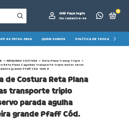
0
Olá!
Faça login
Ou cadastre-se
PP 44 99743-9626
QUEM SOMOS
POLÍTICA DE TROCA E DEVOLU
A
>
MÁQUINAS COSTURA
>
Reta Plana Transp Triplo
>
a Reta Plana 2 agulhas transporte triplo motor servo
çadeira grande Pfaff Cód. 1246 D
 de Costura Reta Plana
as transporte triplo
ervo parada agulha
ira grande Pfaff Cód.