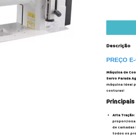
Descrição
PREÇO E
Máquina de Cost
Servo Parada Ag
máquina ideal 
costuras!
Principais
Alta Tração
:
proporciona
de camadas i
todos os pro