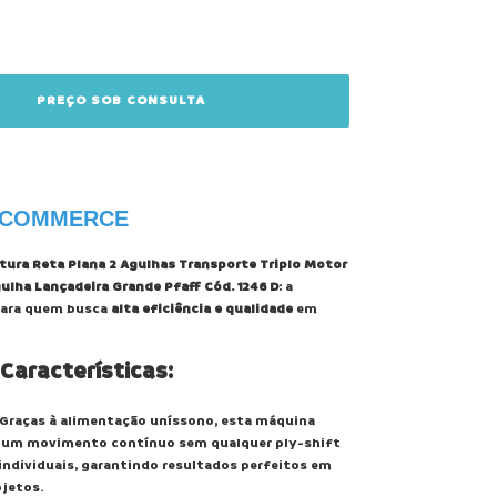
-COMMERCE
ura Reta Plana 2 Agulhas Transporte Triplo Motor
ulha Lançadeira Grande Pfaff Cód. 1246 D
: a
para quem busca
alta eficiência e qualidade
em
 Características:
 Graças à alimentação uníssono, esta máquina
 um movimento contínuo sem qualquer ply-shift
ndividuais, garantindo resultados perfeitos em
jetos.