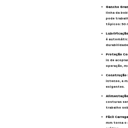
Gancho Gran
linha da bo
pode trabalh
tópicos: 50 
Lubrificaçã
é automátic
durabilidade
Proteção Co
in de acopla
operação, m
Construção 
intenso, a m
exigentes.
Alimentação
costuras sem
trabalho sob
Fácil Carre
mm torna o 