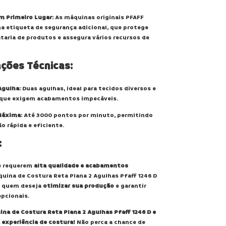
m Primeiro Lugar
: As máquinas originais PFAFF
 etiqueta de segurança adicional, que protege
ataria de produtos e assegura vários recursos de
ações Técnicas:
Agulha
: Duas agulhas, ideal para tecidos diversos e
que exigem acabamentos impecáveis.
Máxima
: Até 3000 pontos por minuto, permitindo
 rápida e eficiente.
:
e requerem
alta qualidade e acabamentos
quina de Costura Reta Plana 2 Agulhas Pfaff 1246 D
ra quem deseja
otimizar sua produção
e garantir
pcionais.
ina de Costura Reta Plana 2 Agulhas Pfaff 1246 D e
experiência de costura!
Não perca a chance de