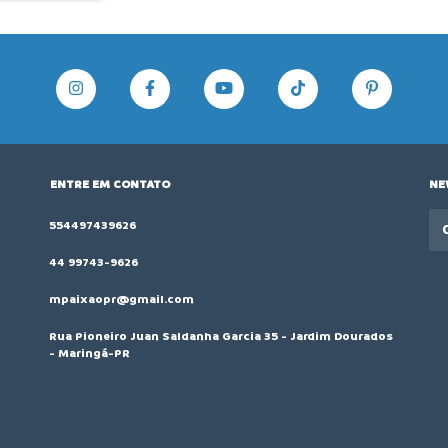
ENTRE EM CONTATO
NE
554497439626
44 99743-9626
mpaixaopr@gmail.com
Rua Pioneiro Juan Saldanha Garcia 35 - Jardim Dourados
- Maringá-PR