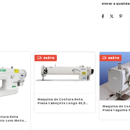
elevar a qualid
GRÁTIS
GRÁTIS
Maquina de Costura Reta
Plana Cabeçote Longo 63,5
Maquina de Cos
cms 1 agulha transp Triplo
Plana 1 agulha t
lanç grande Motor Direct
lanç. grande m
Drive Sansei SA-D1510L-25
stura Reta
parada de agul
iplo com Motor
1245 D
om parada de
J-0628-BD