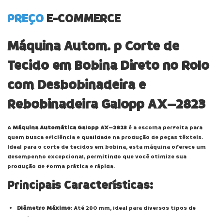
PREÇO
E-COMMERCE
Máquina Autom. p Corte de
Tecido em Bobina Direto no Rolo
com Desbobinadeira e
Rebobinadeira Galopp AX–2823
A
Máquina Automática Galopp AX–2823
é a escolha perfeita para
quem busca eficiência e qualidade na produção de peças têxteis.
Ideal para o corte de tecidos em bobina, esta máquina oferece um
desempenho excepcional, permitindo que você otimize sua
produção de forma prática e rápida.
Principais Características:
Diâmetro Máximo
: Até 280 mm, ideal para diversos tipos de