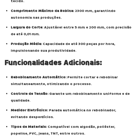
tecido.
Comprimento Máximo da Bobina
: 2300 mm, garantindo
autonomia nas produções.
Largura do Corte
: Ajustável entre 5 mm e 200 mm, com precisão
de até 0,01 mm.
Produção Média
: Capacidade de até 300 peças por hora,
impulsionando sua produtividade.
Funcionalidades Adicionais:
Rebobinamento Automático
: Permite cortar e rebobinar
simultaneamente, otimizando o processo.
Controle de Tensão
: Garante um rebobinamento uniforme e de
qualidade.
Medidor Eletrônico
: Parada automática no rebobinador,
evitando desperdícios.
Tipos de Materiais
: Compatível com algodão, poliéster,
popeline, PVC, jeans, TNT, entre outros.