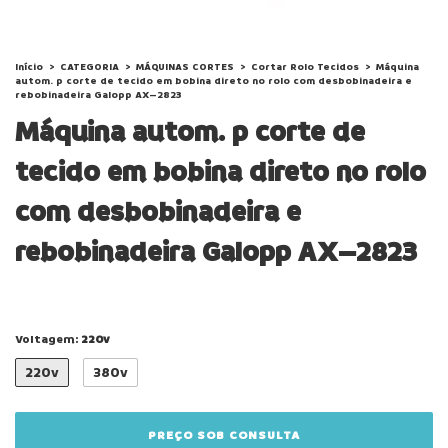
Início
>
CATEGORIA
>
MÁQUINAS CORTES
>
Cortar Rolo Tecidos
>
Máquina
autom. p corte de tecido em bobina direto no rolo com desbobinadeira e
rebobinadeira Galopp AX–2823
Máquina autom. p corte de
tecido em bobina direto no rolo
com desbobinadeira e
rebobinadeira Galopp AX–2823
Voltagem:
220v
220v
380v