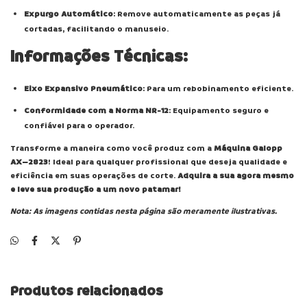
Expurgo Automático
: Remove automaticamente as peças já
cortadas, facilitando o manuseio.
Informações Técnicas:
Eixo Expansivo Pneumático
: Para um rebobinamento eficiente.
Conformidade com a Norma NR-12
: Equipamento seguro e
confiável para o operador.
Transforme a maneira como você produz com a
Máquina Galopp
AX–2823
! Ideal para qualquer profissional que deseja qualidade e
eficiência em suas operações de corte.
Adquira a sua agora mesmo
e leve sua produção a um novo patamar!
Nota: As imagens contidas nesta página são meramente ilustrativas.
Produtos relacionados