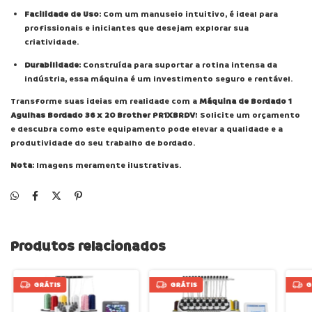
Facilidade de Uso
: Com um manuseio intuitivo, é ideal para
profissionais e iniciantes que desejam explorar sua
criatividade.
Durabilidade
: Construída para suportar a rotina intensa da
indústria, essa máquina é um investimento seguro e rentável.
Transforme suas ideias em realidade com a
Máquina de Bordado 1
Agulhas Bordado 36 x 20 Brother PR1XBRDV
! Solicite um orçamento
e descubra como este equipamento pode elevar a qualidade e a
produtividade do seu trabalho de bordado.
Nota
: Imagens meramente ilustrativas.
Produtos relacionados
GRÁTIS
GRÁTIS
G