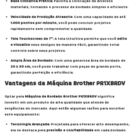
Base Cilíndrica Prática
: Facilita a colocação de diversos
materiais, tornando o processo de bordado simples e eficiente.
Velocidade de Produção Atraente
: Com uma capacidade de até
1.000 pontos por minuto
, você pode concluir projetos
rapidamente sem comprometer a qualidade.
Tela Touchscreen de 7”
: A tela intuitiva permite que você
edite
e visualize
seus designs de maneira fácil, garantindo total
controle sobre seus projetos.
Ampla Área de Bordado
: Com uma generosa área de bordado de
20 x 30 cm
, você pode trabalhar com peças de grande porte,
garantindo perfeição e eficiência.
Vantagens da Máquina Brother PR1XBRDV
Optar pela
Máquina de Bordado Brother PR1XBRDV
significa
investir em um produto de alta qualidade que atende às
exigências do mercado. Aqui estão algumas razões para escolher
este equipamento:
Tecnologia Avançada
: Projetada para oferecer alto desempenho,
ela se destaca pela
precisão e confiabilidade
em cada bordado.