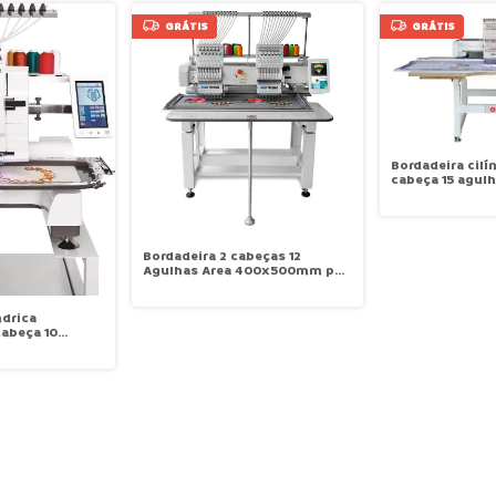
GRÁTIS
GRÁTIS
Bordadeira cilín
cabeça 15 agulh
50x120cm 1000 
DAHAO Sansei S
50120
Bordadeira 2 cabeças 12
Agulhas Area 400x500mm por
Cabeça Mak Prime M2-12
ndrica
abeça 10
astidor de boné
0110C