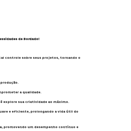
essidades de Bordado!
tal controle sobre seus projetos, tornando o
 produção.
mprometer a qualidade.
cê explore sua criatividade ao máximo.
ve e eficiente, prolongando a vida útil do
ida, promovendo um desempenho contínuo e