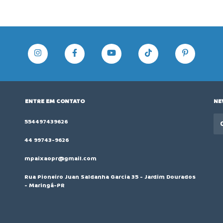
ENTRE EM CONTATO
NE
554497439626
44 99743-9626
mpaixaopr@gmail.com
Rua Pioneiro Juan Saldanha Garcia 35 - Jardim Dourados
- Maringá-PR