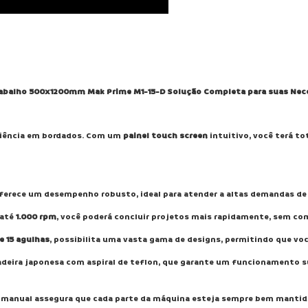
trabalho 500x1200mm Mak Prime M1-15-D Solução Completa para suas Nec
iciência em bordados. Com um
painel touch screen
intuitivo, você terá to
erece um desempenho robusto, ideal para atender a altas demandas de
 até
1.000 rpm
, você poderá concluir projetos mais rapidamente, sem co
 e 15 agulhas
, possibilita uma vasta gama de designs, permitindo que vo
deira japonesa com aspiral de teflon, que garante um funcionamento sua
o manual assegura que cada parte da máquina esteja sempre bem mant