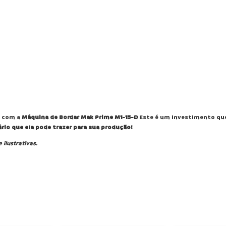
s com a
Máquina de Bordar Mak Prime
M1-15-D
Este é um investimento que 
ário que ela pode trazer para sua produção!
ilustrativas.