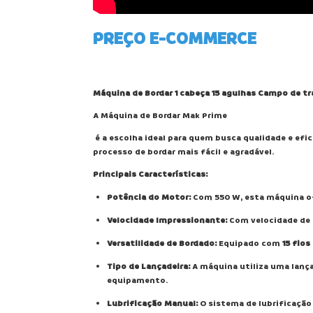
PREÇO E-COMMERCE
Máquina de Bordar 1 cabeça 15 agulhas Campo de 
A Máquina de Bordar Mak Prime
é a escolha ideal para quem busca qualidade e ef
processo de bordar mais fácil e agradável.
Principais Características:
Potência do Motor:
Com 550 W, esta máquina of
Velocidade Impressionante:
Com velocidade de
Versatilidade de Bordado:
Equipado com
15 fios
Tipo de Lançadeira:
A máquina utiliza uma lança
equipamento.
Lubrificação Manual:
O sistema de lubrificaçã