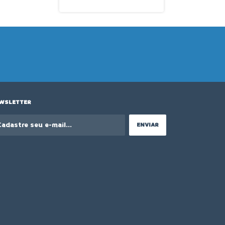
360x200mm Painel Dahao
LanmaxLM-1501-FC
WSLETTER