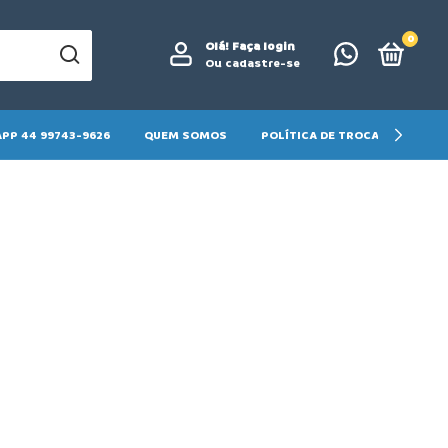
0
Olá!
Faça login
Ou cadastre-se
PP 44 99743-9626
QUEM SOMOS
POLÍTICA DE TROCA E DEVOLU