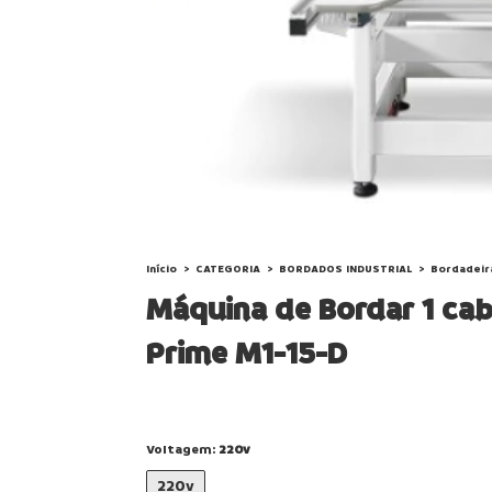
Início
>
CATEGORIA
>
BORDADOS INDUSTRIAL
>
Bordadeira
Máquina de Bordar 1 c
Prime M1-15-D
Voltagem:
220v
220v