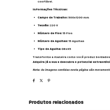
confiável.
Informações Técnicas:
Campo de Trabalho:
500x1200 mm
Tensão:
220 V
Número de Fios:
15 Fios
Número de Agulhas:
15 Agulhas
Tipo de Agulha:
DBxK5
Transforme a maneira como você produz bordado
Adquira já a sua e descubra o potencial extraordin
Nota: As imagens contidas nesta página são meramente 
Produtos relacionados