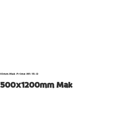
200mm Mak Prime M1-15-D
ho 500x1200mm Mak